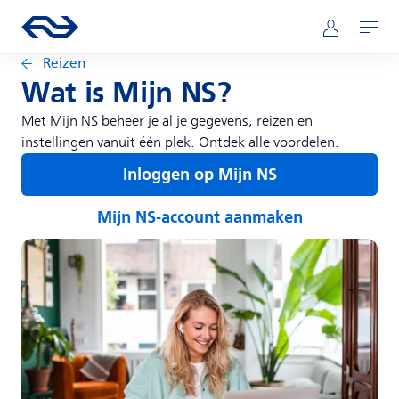
Direct naar hoofdinhoud
Hoofdnavigatie
Ga naar de homepage van ns.nl
Mijn NS
Openen
Reizen
Wat is Mijn NS?
Met Mijn NS beheer je al je gegevens, reizen en
instellingen vanuit één plek. Ontdek alle voordelen.
Inloggen op Mijn NS
Mijn NS-account aanmaken