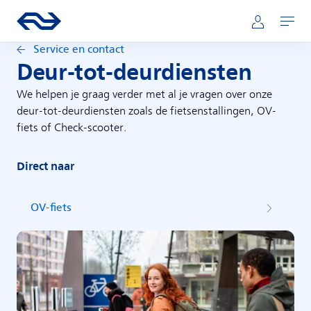
Direct naar hoofdinhoud
Hoofdnavigatie
Ga naar de homepage van ns.nl
Mijn NS
Openen
Service en contact
Deur-tot-deurdiensten
We helpen je graag verder met al je vragen over onze
deur-tot-deurdiensten zoals de fietsenstallingen, OV-
fiets of Check-scooter.
Direct naar