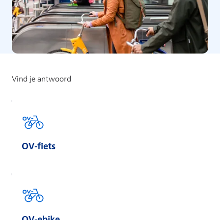
OV-fiets
OV-ebike