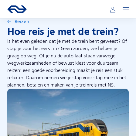
Direct naar hoofdinhoud
Hoofdnavigatie
Ga naar de homepage van ns.nl
Mijn NS
Openen
Reizen
Hoe reis je met de trein?
Is het even geleden dat je met de trein bent geweest? Of
stap je voor het eerst in? Geen zorgen, we helpen je
graag op weg. Of je nu de auto laat staan vanwege
wegwerkzaamheden of bewust kiest voor duurzaam
reizen: een goede voorbereiding maakt je reis een stuk
relaxter. Daarom nemen we je stap voor stap mee in het
plannen, betalen en maken van je treinreis met NS.