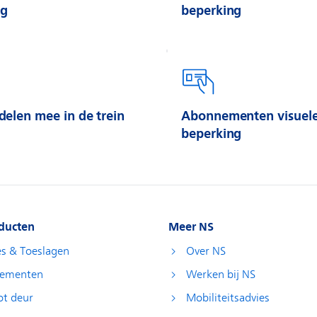
ng
beperking
elen mee in de trein
Abonnementen visuel
beperking
ducten
Meer NS
es & Toeslagen
Over NS
ementen
Werken bij NS
ot deur
Mobiliteitsadvies