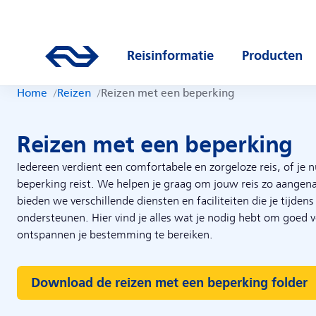
Direct naar hoofdinhoud
Hoofdnavigatie
Ga naar de homepage van ns.nl
Reisinformatie
Producten
Open submenu
Open subm
Home
Reizen
Reizen met een beperking
Reizen met een beperking
Iedereen verdient een comfortabele en zorgeloze reis, of je 
beperking reist. We helpen je graag om jouw reis zo aange
bieden we verschillende diensten en faciliteiten die je tijdens 
ondersteunen. Hier vind je alles wat je nodig hebt om goed 
ontspannen je bestemming te bereiken.
Download de reizen met een beperking folder