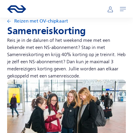
Direct naar hoofdinhoud
Hoofdnavigatie
Ga naar de homepage van ns.nl
Mijn NS
Openen
Reizen met OV-chipkaart
Samenreiskorting
Reis je in de daluren of het weekend mee met een
bekende met een NS-abonnement? Stap in met
Samenreiskorting en krijg 40% korting op je treinrit. Heb
je zelf een NS-abonnement? Dan kun je maximaal 3
medereizigers korting geven. Jullie worden aan elkaar
gekoppeld met een samenreiscode.