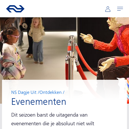
Hoofdnavigatie
Direct naar hoofdinhoud
Ga naar de homepage van ns.nl
Mijn NS
Openen
NS Dagje Uit
Ontdekken
Evenementen
Dit seizoen barst de uitagenda van
evenementen die je absoluut niet wilt