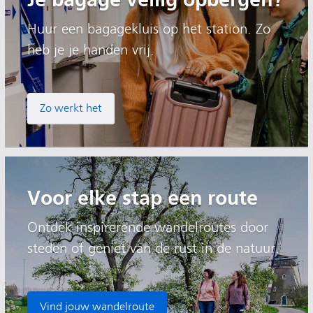
Huur een bagagekluis op het station. Zo
heb je je handen vrij.
Zo werkt het
Voor elke stap een route
Ontdek inspirerende wandelroutes door
steden of geniet van de rust in de natuur.
Vind jouw wandelroute