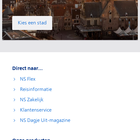
Kies een stad
Direct naar...
NS Flex
Reisinformatie
NS Zakelijk
Klantenservice
NS Dagje Uit-magazine