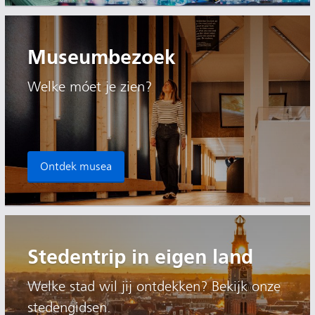
Museumbezoek
Welke móet je zien?
Ontdek musea
Stedentrip in eigen land
Welke stad wil jij ontdekken? Bekijk onze
stedengidsen.