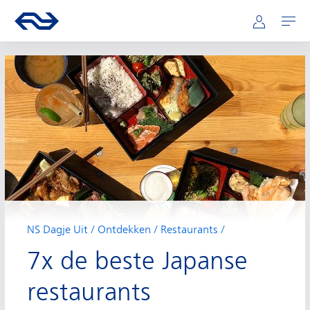
Hoofdnavigatie
Direct naar hoofdinhoud
Ga naar de homepage van ns.nl
Mijn NS
Openen
NS Dagje Uit
Ontdekken
Restaurants
7x de beste Japanse
restaurants