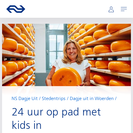
Hoofdnavigatie
Direct naar hoofdinhoud
Ga naar de homepage van ns.nl
Mijn NS
Openen
NS Dagje Uit
Stedentrips
Dagje uit in Woerden
24 uur op pad met
kids in