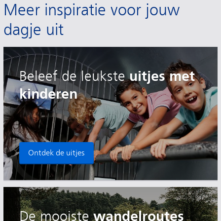
Meer inspiratie voor jouw
dagje uit
uitjes met
Beleef de leukste
kinderen
Ontdek de uitjes
wandelroutes
De
mooiste