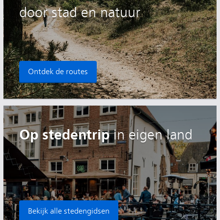
door stad en natuur
Ontdek de routes
Op stedentrip
in eigen land
Bekijk alle stedengidsen