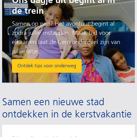
Ons dagje uit begint al in
de trein
Samen op pad? Het avontuur begint al
zodra jullie instappen. Maak tijd voor
elkaar en laat de trein onderdeel zijn van
jullie uitje.
Ontdek tips voor onderweg
Samen een nieuwe stad
ontdekken in de kerstvakantie