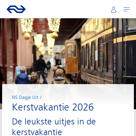
Hoofdnavigatie
Direct naar hoofdinhoud
Ga naar de homepage van ns.nl
Mijn NS
Openen
NS Dagje Uit
Kerstvakantie 2026
De leukste uitjes in de
kerstvakantie