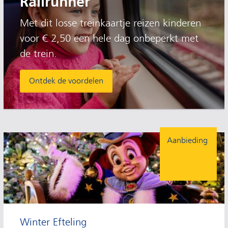
Railrunner
Met dit losse treinkaartje reizen kinderen
voor € 2,50 een hele dag onbeperkt met
de trein.
Ontdek de voordelen
Aanbieding
Winter Efteling