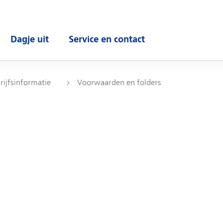
Dagje uit
Service en contact
enu
Open submenu
Open submenu
rijfsinformatie
Voorwaarden en folders