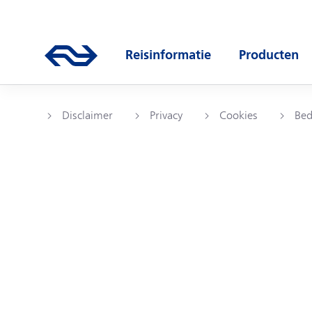
Direct naar hoofdinhoud
Hoofdnavigatie
Ga naar de homepage van ns.nl
Reisinformatie
Producten
Open submenu
Open subm
Disclaimer
Privacy
Cookies
Bed