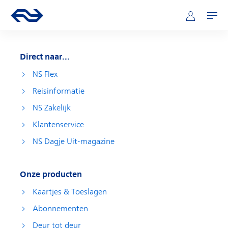
Direct naar hoofdinhoud
Hoofdnavigatie
Ga naar de homepage van ns.nl
Mijn NS
Openen
Direct naar...
NS Flex
Reisinformatie
NS Zakelijk
Klantenservice
NS Dagje Uit-magazine
Onze producten
Kaartjes & Toeslagen
Abonnementen
Deur tot deur