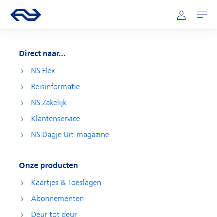
Direct naar hoofdinhoud
Hoofdnavigatie
Ga naar de homepage van ns.nl
Mijn NS
Openen
Direct naar...
NS Flex
Reisinformatie
NS Zakelijk
Klantenservice
NS Dagje Uit-magazine
Onze producten
Kaartjes & Toeslagen
Abonnementen
Deur tot deur