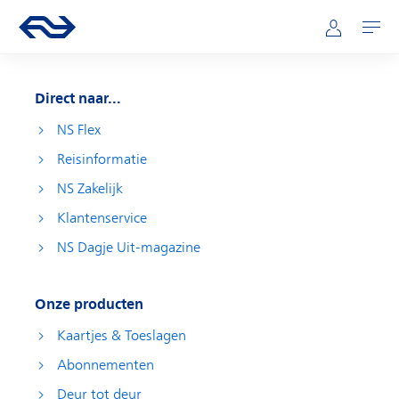
Direct naar hoofdinhoud
Hoofdnavigatie
Ga naar de homepage van ns.nl
Mijn NS
Openen
Direct naar...
NS Flex
Reisinformatie
NS Zakelijk
Klantenservice
NS Dagje Uit-magazine
Onze producten
Kaartjes & Toeslagen
Abonnementen
Deur tot deur