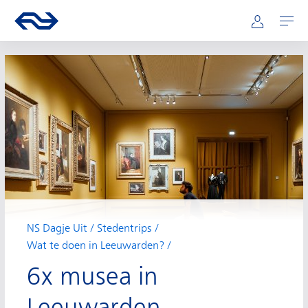
Hoofdnavigatie
Direct naar hoofdinhoud
Ga naar de homepage van ns.nl
Mijn NS
Openen
NS Dagje Uit
Stedentrips
Wat te doen in Leeuwarden?
6x musea in
Leeuwarden