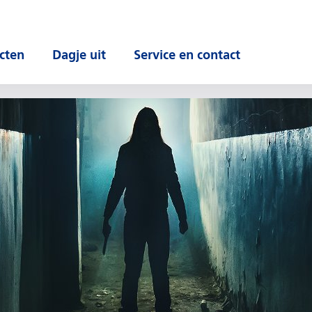
cten
Dagje uit
Service en contact
 submenu
Open submenu
Open submenu