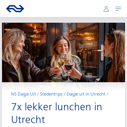
Hoofdnavigatie
Direct naar hoofdinhoud
Ga naar de homepage van ns.nl
Mijn NS
Openen
NS Dagje Uit
Stedentrips
Dagje uit in Utrecht
7x lekker lunchen in
Utrecht