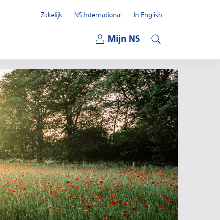
Zakelijk
NS International
In English
Open submenu
Mijn NS
Open submenu
Zoeken