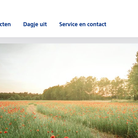
cten
Dagje uit
Service en contact
 submenu
Open submenu
Open submenu