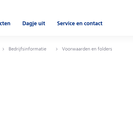
cten
Dagje uit
Service en contact
 submenu
Open submenu
Open submenu
Bedrijfsinformatie
Voorwaarden en folders