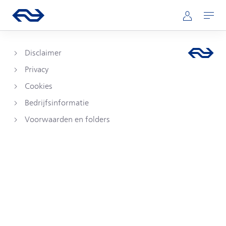
Direct naar hoofdinhoud
Hoofdnavigatie
Ga naar de homepage van ns.nl
Mijn NS
Openen
Disclaimer
Privacy
Cookies
Bedrijfsinformatie
Voorwaarden en folders