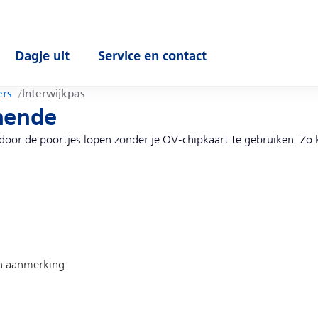
Dagje uit
Service en contact
enu
Open submenu
Open submenu
ers
Interwijkpas
nende
 door de poortjes lopen zonder je OV-chipkaart te gebruiken. Zo 