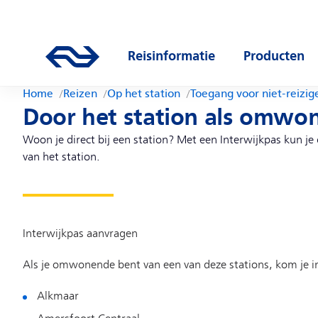
Direct naar hoofdinhoud
Hoofdnavigatie
Ga naar de homepage van ns.nl
Reisinformatie
Producten
Open submenu
Open subm
Home
Reizen
Op het station
Toegang voor niet-reizig
Door het station als omwo
Woon je direct bij een station? Met een Interwijkpas kun je
van het station.