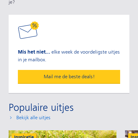
je?
Mis het niet...
elke week de voordeligste uitjes
in je mailbox.
Mail me de beste deals!
Populaire uitjes
Bekijk alle uitjes
Inspiratie
Ins