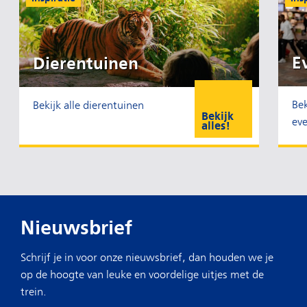
E
Dierentuinen
Bek
Bekijk alle dierentuinen
Bekijk
ev
alles!
Nieuwsbrief
Schrijf je in voor onze nieuwsbrief, dan houden we je
op de hoogte van leuke en voordelige uitjes met de
trein.