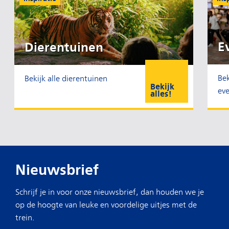
E
Dierentuinen
Bek
Bekijk alle dierentuinen
Bekijk
ev
alles!
Nieuwsbrief
Schrijf je in voor onze nieuwsbrief, dan houden we je
op de hoogte van leuke en voordelige uitjes met de
trein.