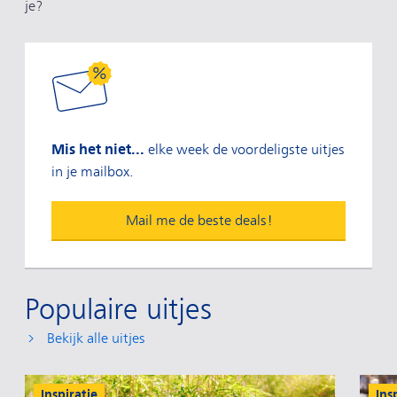
je?
Mis het niet...
elke week de voordeligste uitjes
in je mailbox.
Mail me de beste deals!
Populaire uitjes
Bekijk alle uitjes
Inspiratie
Ins