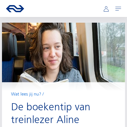
Hoofdnavigatie
Direct naar hoofdinhoud
Ga naar de homepage van ns.nl
Mijn NS
Openen
Wat lees jij nu?
De boekentip van
treinlezer Aline