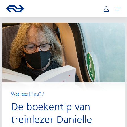
Hoofdnavigatie
Direct naar hoofdinhoud
Ga naar de homepage van ns.nl
Mijn NS
Openen
Wat lees jij nu?
De boekentip van
treinlezer Danielle