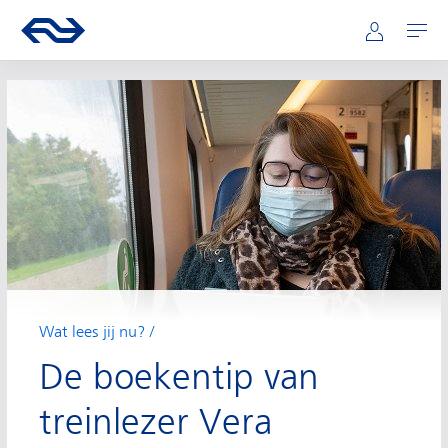
Hoofdnavigatie
Direct naar hoofdinhoud
Ga naar de homepage van ns.nl
Mijn NS
Openen
Wat lees jij nu?
De boekentip van
treinlezer Vera