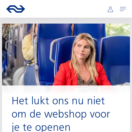
Hoofdnavigatie
Direct naar hoofdinhoud
Ga naar de homepage van ns.nl
Mijn NS
Openen
Het lukt ons nu niet
om de webshop voor
je te openen