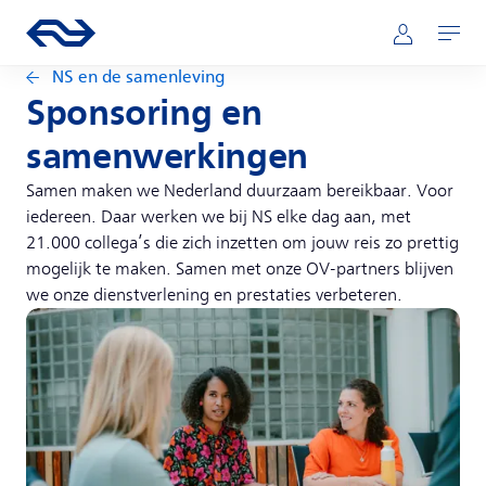
Direct naar hoofdinhoud
Hoofdnavigatie
Ga naar de homepage van ns.nl
Mijn NS
Openen
NS en de samenleving
Sponsoring en
samenwerkingen
Samen maken we Nederland duurzaam bereikbaar. Voor
iedereen. Daar werken we bij NS elke dag aan, met
21.000 collega’s die zich inzetten om jouw reis zo prettig
mogelijk te maken. Samen met onze OV-partners blijven
we onze dienstverlening en prestaties verbeteren.