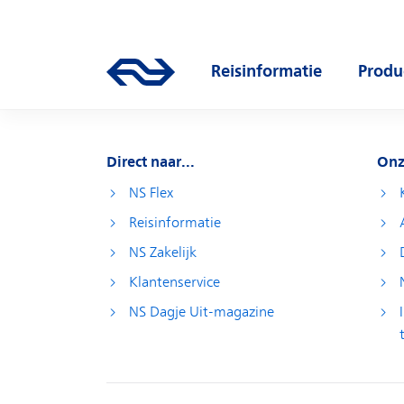
Direct naar hoofdinhoud
Hoofdnavigatie
Ga naar de homepage van ns.nl
Reisinformatie
Produ
Open submenu
Open
Direct naar...
Onz
NS Flex
Reisinformatie
NS Zakelijk
Klantenservice
NS Dagje Uit-magazine