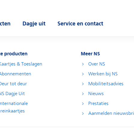
cten
Dagje uit
Service en contact
 submenu
Open submenu
Open submenu
e producten
Meer NS
Kaartjes & Toeslagen
Over NS
Abonnementen
Werken bij NS
Deur tot deur
Mobiliteitsadvies
NS Dagje Uit
Nieuws
Internationale
Prestaties
treinkaartjes
Aanmelden nieuwsbri