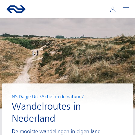
Hoofdnavigatie
Direct naar hoofdinhoud
Ga naar de homepage van ns.nl
Mijn NS
Openen
NS Dagje Uit
Actief in de natuur
Wandelroutes in
Nederland
De mooiste wandelingen in eigen land