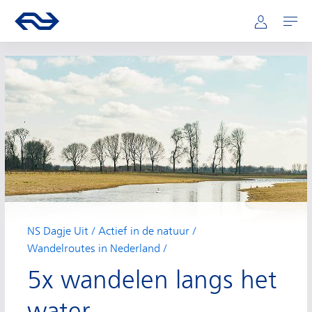
Hoofdnavigatie
Direct naar hoofdinhoud
Ga naar de homepage van ns.nl
Mijn NS
Openen
NS Dagje Uit
Actief in de natuur
Wandelroutes in Nederland
5x wandelen langs het
water