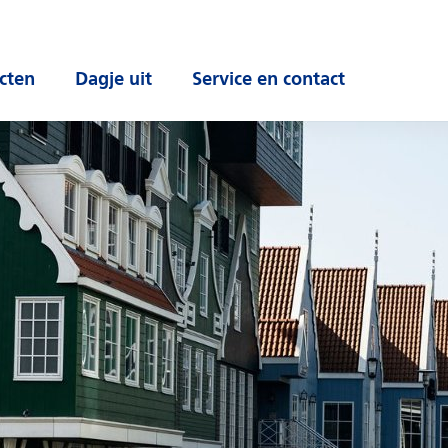
cten
Dagje uit
Service en contact
 submenu
Open submenu
Open submenu