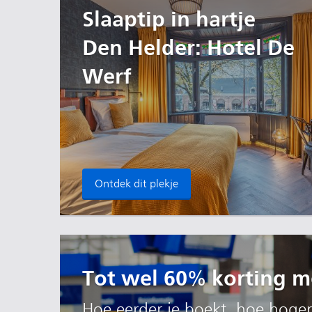
Slaaptip in hartje
Den Helder: Hotel De
Werf
Ontdek dit plekje
Tot wel 60% korting me
Hoe eerder je boekt, hoe hoger