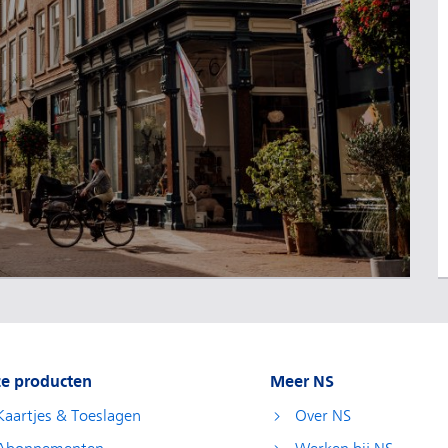
e producten
Meer NS
Kaartjes & Toeslagen
Over NS