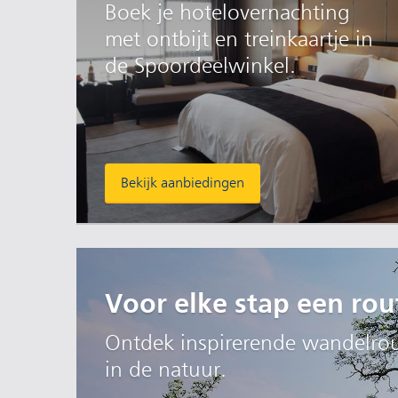
Boek je hotelovernachting
met ontbijt en treinkaartje in
de Spoordeelwinkel.
Bekijk aanbiedingen
Voor elke stap een rou
Ontdek inspirerende wandelrout
in de natuur.