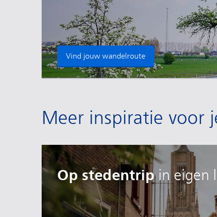
Vind jouw wandelroute
Meer inspiratie voor j
Op stedentrip
in eigen 