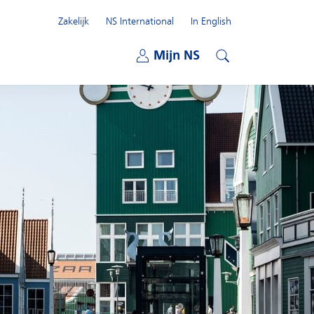
Zakelijk
NS International
In English
Open submenu
Mijn NS
Open submenu
Zoeken