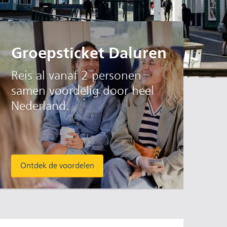
Groepsticket Daluren
Reis al vanaf 2 personen
samen voordelig door heel
Nederland.
Ontdek de voordelen