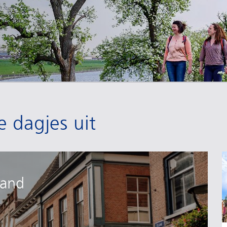
e dagjes uit
land