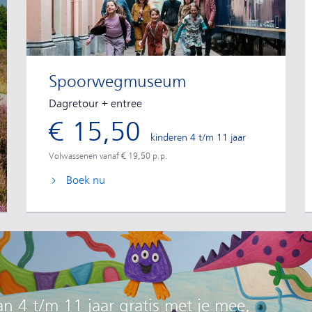
Spoorwegmuseum
Dagretour + entree
€ 15,50
kinderen 4 t/m 11 jaar
Volwassenen vanaf € 19,50 p.p.
Boek nu
an 4 t/m 11 jaar gratis met je mee,