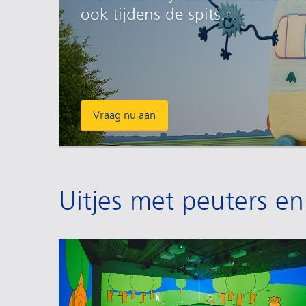
ook tijdens de spits.
Vraag nu aan
Uitjes met peuters en