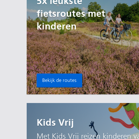
5x leukste
fietsroutes met
kinderen
Bekijk de routes
Kids Vrij
Met Kids Vrij reizen kinderen v