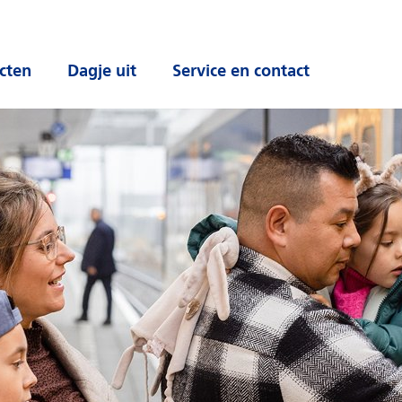
cten
Dagje uit
Service en contact
 submenu
Open submenu
Open submenu