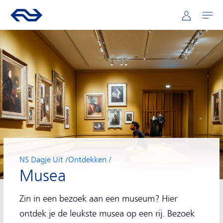
Hoofdnavigatie
Direct naar hoofdinhoud
Ga naar de homepage van ns.nl
Mijn NS
Openen
NS Dagje Uit
Ontdekken
Musea
Zin in een bezoek aan een museum? Hier
ontdek je de leukste musea op een rij. Bezoek