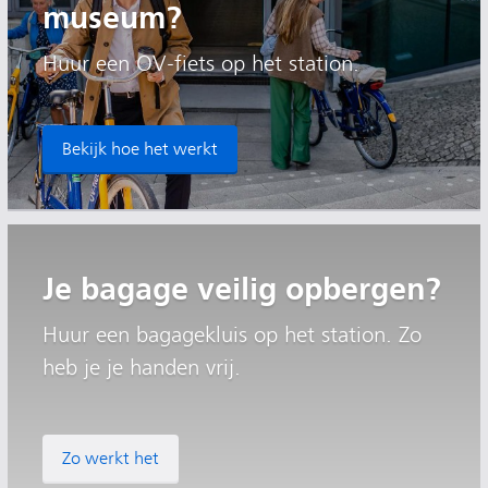
museum?
Huur een OV-fiets op het station.
Bekijk hoe het werkt
Je bagage veilig opbergen?
Huur een bagagekluis op het station. Zo
heb je je handen vrij.
Zo werkt het