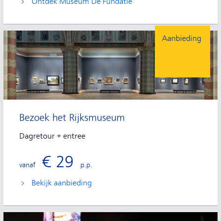
Ontdek Museum De Fundatie
Aanbieding
Bezoek het Rijksmuseum
Dagretour + entree
€ 29
vanaf
p.p.
Bekijk aanbieding