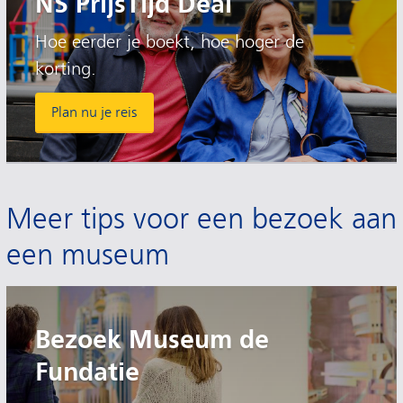
NS PrijsTijd Deal
Hoe eerder je boekt, hoe hoger de
korting.
Plan nu je reis
Meer tips voor een bezoek aan
een museum
Bezoek Museum de
Fundatie