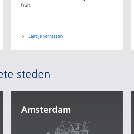
fruit.
Laat je verrassen
ete steden
Amsterdam