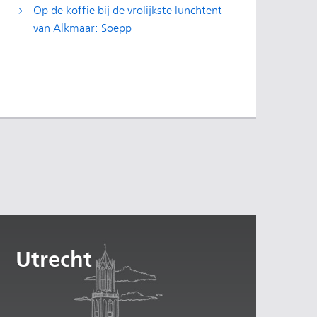
Op de koffie bij de vrolijkste lunchtent
van Alkmaar: Soepp
Utrecht