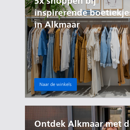
5x shoppen bij
inspirerende boetiekje
in Alkmaar
Naar de winkels
Ontdek Alkmaar met d