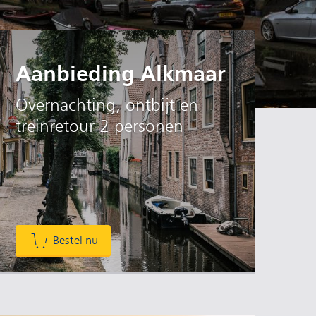
Aanbieding Alkmaar
Overnachting, ontbijt en
treinretour 2 personen
Bestel nu