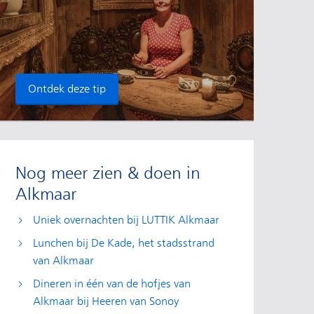
Ontdek deze tip
Nog meer zien & doen in
Alkmaar
Uniek overnachten bij LUTTIK Alkmaar
Lunchen bij De Kade, het stadsstrand
van Alkmaar
Dineren in één van de hofjes van
Alkmaar bij Heeren van Sonoy