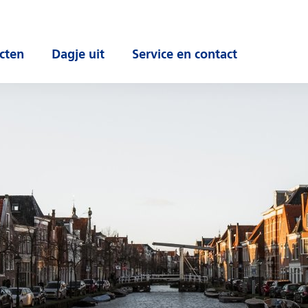
cten
Dagje uit
Service en contact
 submenu
Open submenu
Open submenu