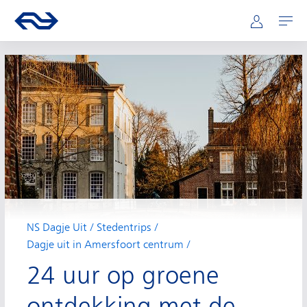
Hoofdnavigatie
Direct naar hoofdinhoud
Ga naar de homepage van ns.nl
Mijn NS
Openen
NS Dagje Uit
Stedentrips
Dagje uit in Amersfoort centrum
24 uur op groene
ontdekking met de