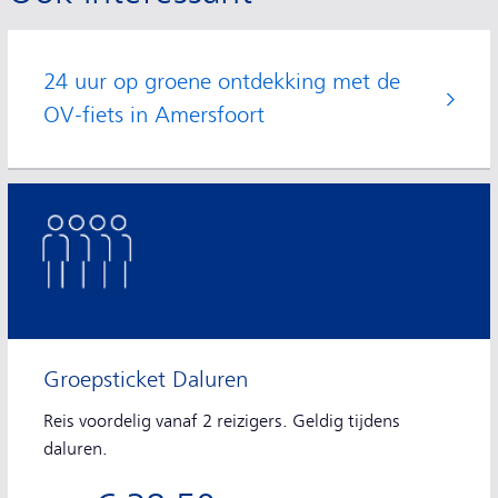
24 uur op groene ontdekking met de
OV-fiets in Amersfoort
Groepsticket Daluren
Reis voordelig vanaf 2 reizigers. Geldig tijdens
daluren.