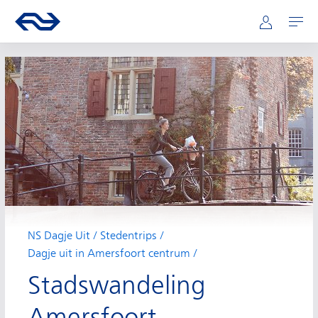
Hoofdnavigatie
Direct naar hoofdinhoud
Ga naar de homepage van ns.nl
Mijn NS
Openen
NS Dagje Uit
Stedentrips
Dagje uit in Amersfoort centrum
Stadswandeling
Amersfoort