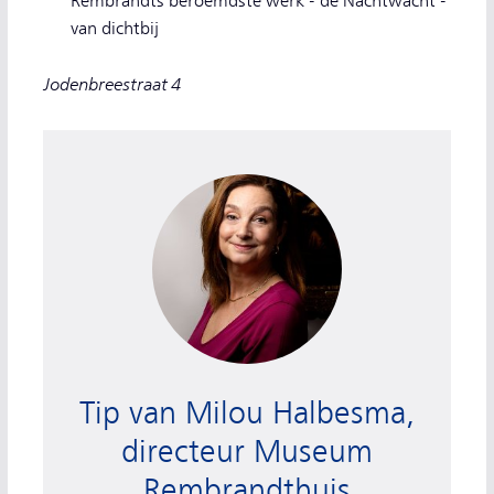
Rembrandts beroemdste werk - de Nachtwacht -
van dichtbij
Jodenbreestraat 4
Milou Halbesma, directeur Museum Rembrandth
Tip van Milou Halbesma,
directeur Museum
Rembrandthuis