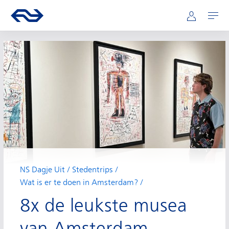
Hoofdnavigatie
Direct naar hoofdinhoud
Ga naar de homepage van ns.nl
Mijn NS
Openen
NS Dagje Uit
Stedentrips
Wat is er te doen in Amsterdam?
8x de leukste musea
van Amsterdam