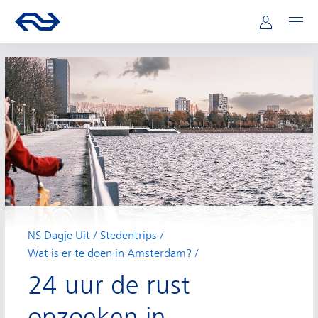
Hoofdnavigatie
Direct naar hoofdinhoud
Ga naar de homepage van ns.nl
Mijn NS
Openen
NS Dagje Uit
Stedentrips
Wat is er te doen in Amsterdam?
24 uur de rust
opzoeken in