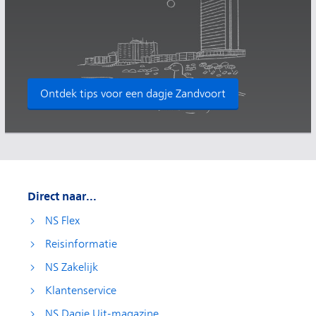
Ontdek tips voor een dagje Zandvoort
Direct naar...
NS Flex
Reisinformatie
NS Zakelijk
Klantenservice
NS Dagje Uit-magazine