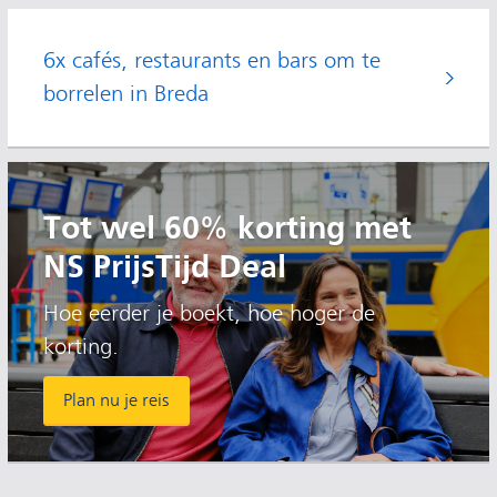
6x cafés, restaurants en bars om te
borrelen in Breda
Tot wel 60% korting met
NS PrijsTijd Deal
Hoe eerder je boekt, hoe hoger de
korting.
Plan nu je reis