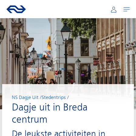
Hoofdnavigatie
Direct naar hoofdinhoud
Ga naar de homepage van ns.nl
Mijn NS
Openen
NS Dagje Uit
Stedentrips
Dagje uit in Breda
centrum
De leukste activiteiten in