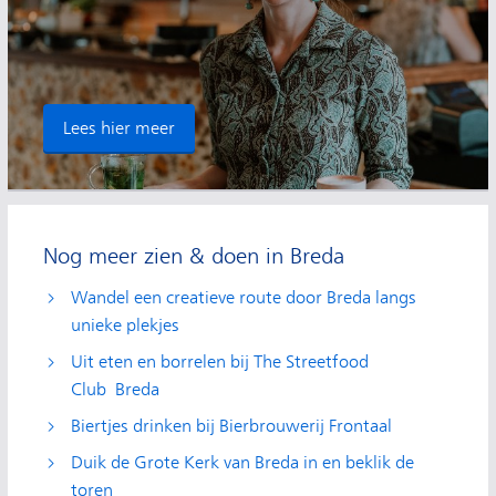
Lees hier meer
Nog meer zien & doen in Breda
Wandel een creatieve route door Breda langs
unieke plekjes
Uit eten en borrelen bij The Streetfood
Club Breda
Biertjes drinken bij Bierbrouwerij Frontaal
Duik de Grote Kerk van Breda in en beklik de
toren