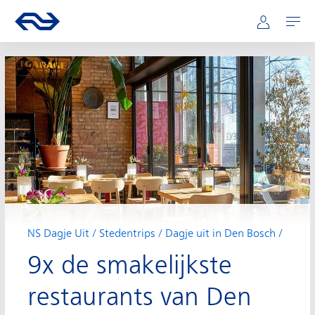
Hoofdnavigatie
Direct naar hoofdinhoud
Ga naar de homepage van ns.nl
Mijn NS
Openen
NS Dagje Uit
Stedentrips
Dagje uit in Den Bosch
9x de smakelijkste
restaurants van Den