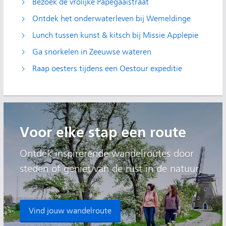
Bezoek de vrolijke Papegaaistraat
Ontdek het onderwaterleven bij Wemeldinge
Lunch tussen kunst & kitsch bij Missie Applepie
Ga snorkelen in Zeeuwse wateren
Raap oesters tijdens een Oestour expeditie
Voor elke stap een route
Ontdek inspirerende wandelroutes door
steden of geniet van de rust in de natuur.
Vind jouw wandelroute