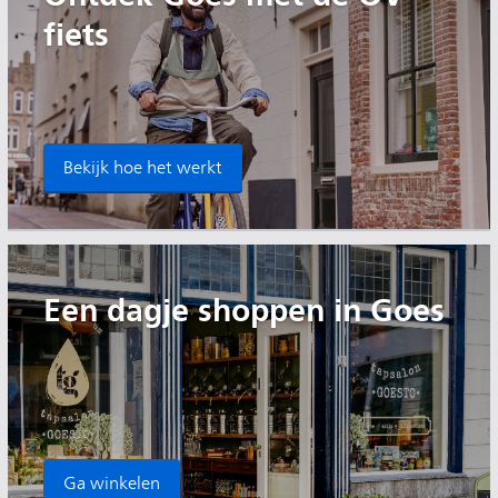
fiets
Bekijk hoe het werkt
Een dagje shoppen in Goes
Ga winkelen