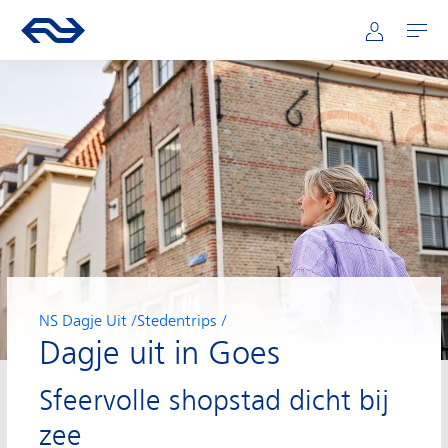
Hoofdnavigatie
Direct naar hoofdinhoud
Ga naar de homepage van ns.nl
Mijn NS
Openen
NS Dagje Uit
Stedentrips
Dagje uit in Goes
Sfeervolle shopstad dicht bij
zee