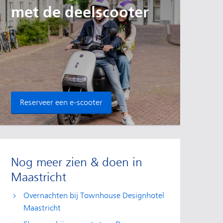
met de deelscooter
Reserveer een e-scooter
Nog meer zien & doen in
Maastricht
Overnachten bij Townhouse Designhotel
Maastricht