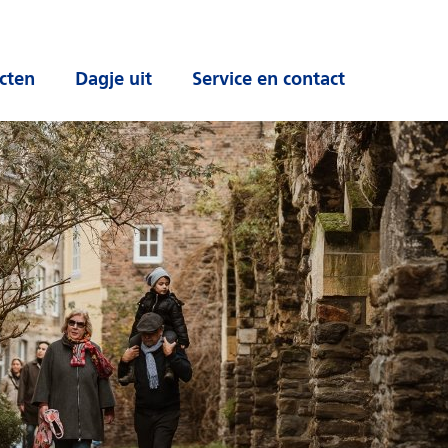
cten
Dagje uit
Service en contact
 submenu
Open submenu
Open submenu