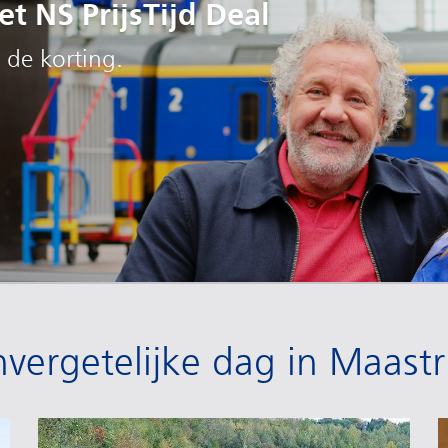
t NS PrijsTijd Deal
 de korting.
vergetelijke dag in Maastr