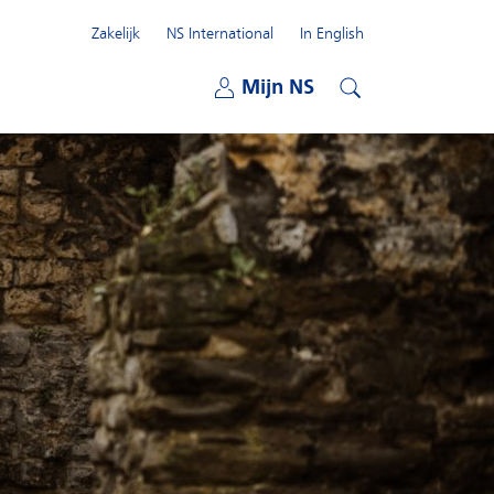
Zakelijk
NS International
In English
Open submenu
Mijn NS
Open submenu
Zoeken