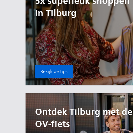
5x superleuk shoppen
in Tilburg
Bekijk de tips
Ontdek Tilburg met de
OV-fiets