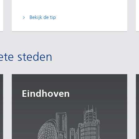
Bekijk de tip
ete steden
Eindhoven