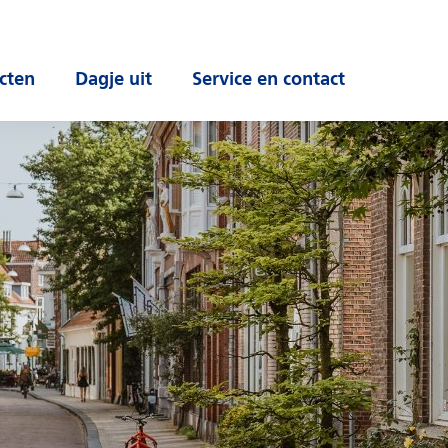
cten
Dagje uit
Service en contact
 submenu
Open submenu
Open submenu