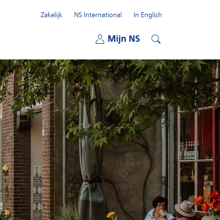
Zakelijk
NS International
In English
Open submenu
Mijn NS
Open submenu
Zoeken