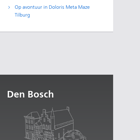
Op avontuur in Doloris Meta Maze
Tilburg
Den Bosch