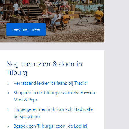
Lees hier meer
Nog meer zien & doen in
Tilburg
Verrassend lekker Italiaans bij Tredici
Shoppen in de Tilburgse winkels: Favv en
Mint & Pepr
Hippe gerechten in historisch Stadscafé
de Spaarbank
Bezoek een Tilburgs icoon: de LocHal