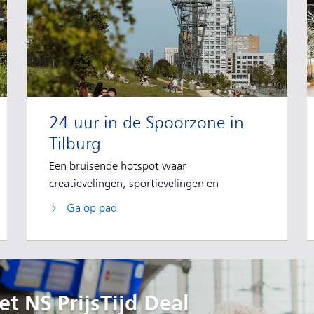
24 uur in de Spoorzone in
Tilburg
Een bruisende hotspot waar
creatievelingen, sportievelingen en
gezelligheidsdieren elkaar ontmoeten.
Ga op pad
t NS PrijsTijd Deal