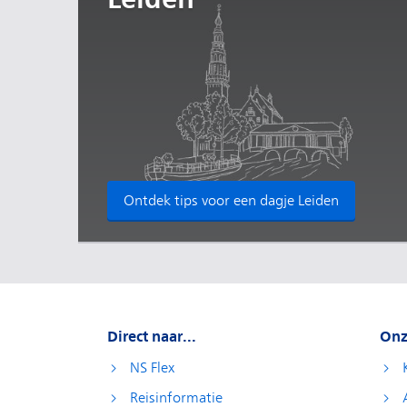
Ontdek tips voor een dagje Leiden
Direct naar...
Onz
NS Flex
Reisinformatie