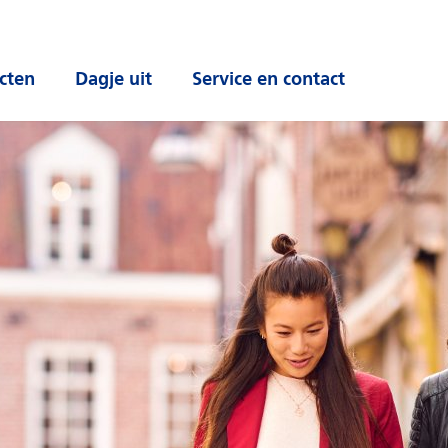
cten
Dagje uit
Service en contact
 submenu
Open submenu
Open submenu