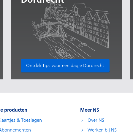
Ontdek tips voor een dagje Dordrecht
e producten
Meer NS
Kaartjes & Toeslagen
Over NS
Abonnementen
Werken bij NS