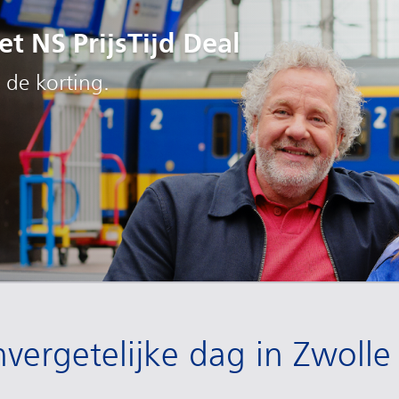
t NS PrijsTijd Deal
 de korting.
vergetelijke dag in Zwolle