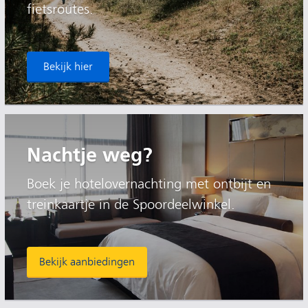
fietsroutes.
Bekijk hier
Nachtje weg?
Boek je hotelovernachting met ontbijt en
treinkaartje in de Spoordeelwinkel.
Bekijk aanbiedingen