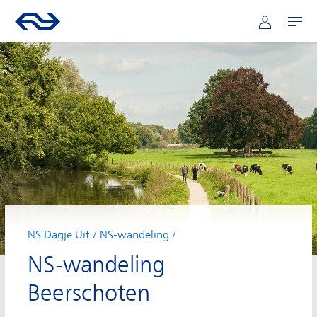
Hoofdnavigatie
Direct naar hoofdinhoud
Ga naar de homepage van ns.nl
Mijn NS
Openen
NS Dagje Uit
NS-wandeling
NS-wandeling
Beerschoten