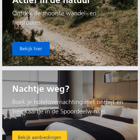
Actief in de natuur
Ontdek de mooiste wandel- en
fietsroutes.
Bekijk hier
Nachtje weg?
Boek je hotelovernachting met ontbijt en
treinkaartje in de Spoordeelwinkel.
Bekijk aanbiedingen