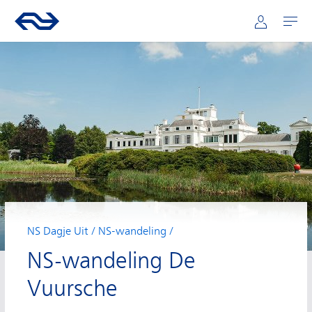
Hoofdnavigatie
Direct naar hoofdinhoud
Ga naar de homepage van ns.nl
Mijn NS
Openen
NS Dagje Uit
NS-wandeling
NS-wandeling De
Vuursche