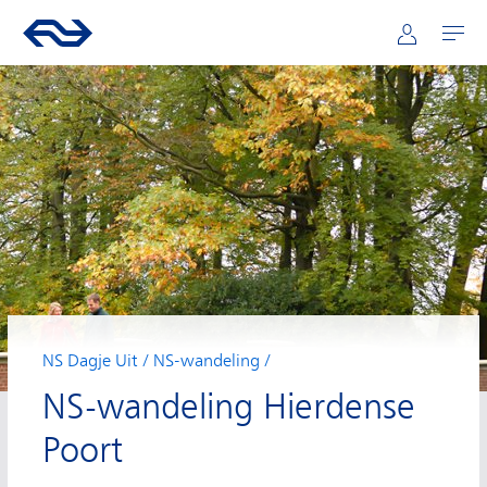
Hoofdnavigatie
Direct naar hoofdinhoud
Ga naar de homepage van ns.nl
Mijn NS
Openen
NS Dagje Uit
NS-wandeling
NS-wandeling Hierdense
Poort