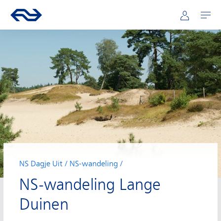
Hoofdnavigatie
Direct naar hoofdinhoud
Ga naar de homepage van ns.nl
Mijn NS
Openen
NS Dagje Uit
NS-wandeling
NS-wandeling Lange
Duinen