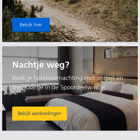
Bekijk hier
Nachtje weg?
Boek je hotelovernachting met ontbijt en
treinkaartje in de Spoordeelwinkel.
Bekijk aanbiedingen