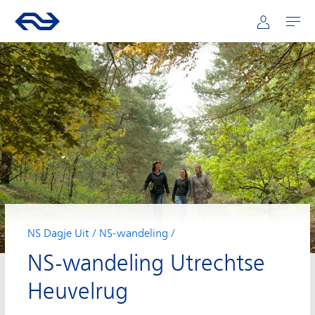
Hoofdnavigatie
Direct naar hoofdinhoud
Ga naar de homepage van ns.nl
Mijn NS
Openen
NS Dagje Uit
NS-wandeling
NS-wandeling Utrechtse
Heuvelrug