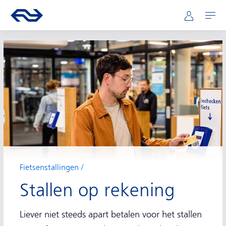
Hoofdnavigatie
Direct naar hoofdinhoud
Ga naar de homepage van ns.nl
Mijn NS
Openen
Fietsenstallingen
Stallen op rekening
Liever niet steeds apart betalen voor het stallen